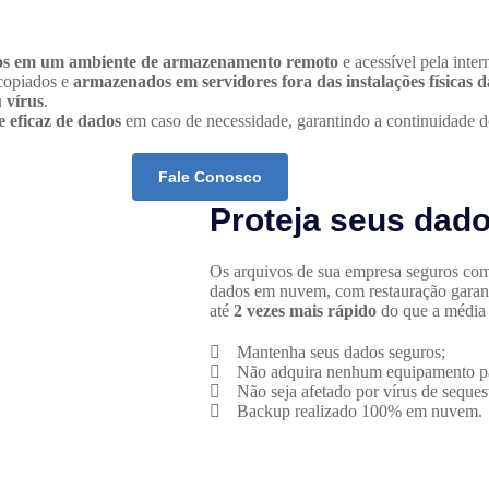
dos em um ambiente de armazenamento remoto
e acessível pela intern
 copiados e
armazenados em servidores fora das instalações físicas 
 vírus
.
e eficaz de dados
em caso de necessidade, garantindo a continuidade do
Fale Conosco
Proteja seus dad
Os arquivos de sua empresa seguros co
dados em nuvem, com restauração garanti
até
2 vezes mais rápido
do que a média
Mantenha seus dados seguros;
Não adquira nenhum equipamento p
Não seja afetado por vírus de seques
Backup realizado 100% em nuvem.