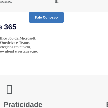
rocesso.
III.
Fale Conosco
e 365
ffice 365 da Microsoft
,
 Onedrive e Teams.
protegidos em nuvem,
 download e restauração
.
Praticidade