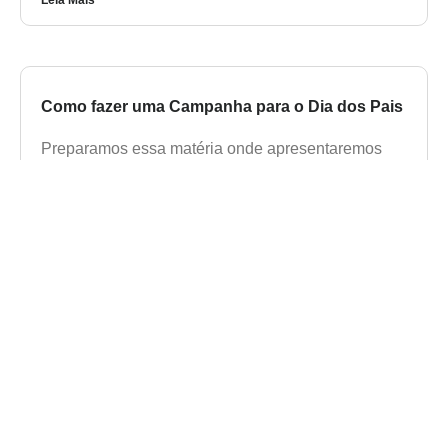
Como fazer uma Campanha para o Dia dos Pais
Preparamos essa matéria onde apresentaremos
dicas práticas para criar uma campanha de Dia dos
Pais bem-sucedida.
Leia Mais
Como Implementar uma Estratégia de Marketing
Digital Eficiente
No cenário empresarial atual, uma estratégia de
marketing digital eficiente é essencial para