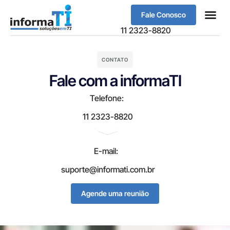
Fale Conosco
Sobre Nós
11 2323-8820
CONTATO
Fale com a informaTI
Telefone:
11 2323-8820
E-mail:
suporte@informati.com.br
Agende uma reunião