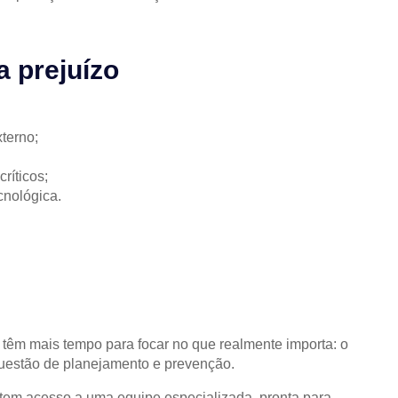
a prejuízo
terno;
ríticos;
cnológica.
têm mais tempo para focar no que realmente importa: o
questão de planejamento e prevenção.
tem acesso a uma equipe especializada, pronta para