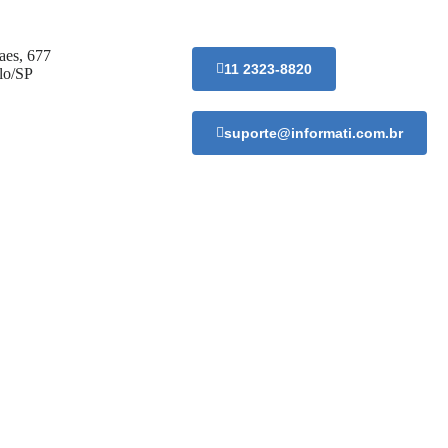
aes, 677
11 2323-8820
lo/SP
suporte@informati.com.br