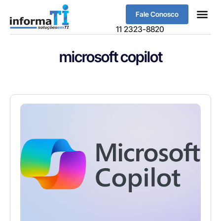
Fale Conosco
Sobre Nós
11 2323-8820
microsoft copilot