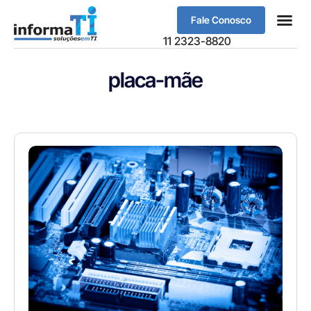
Fale Conosco
Sobre Nós
11 2323-8820
placa-mãe