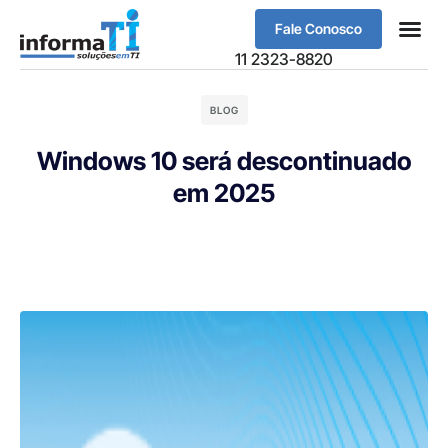
Fale Conosco
Sobre Nós
11 2323-8820
BLOG
Windows 10 será descontinuado
em 2025